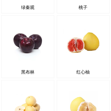
绿秦观
桃子
黑布林
红心柚