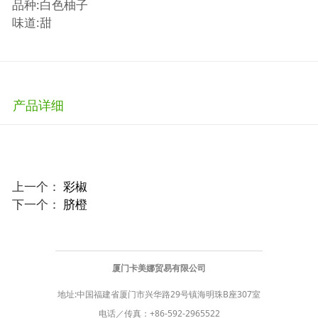
品种:白色柚子
味道:甜
产品详细
上一个：
彩椒
下一个：
脐橙
厦门卡美娜贸易有限公司
地址:中国福建省厦门市兴华路29号镇海明珠B座307室
电话／传真：
+86-592-2965522