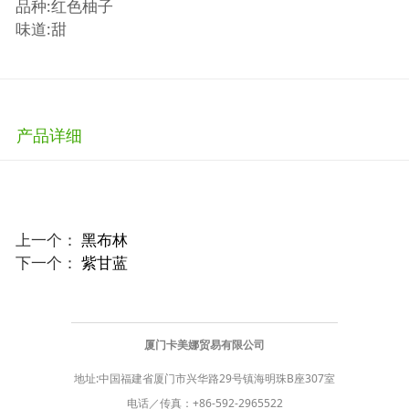
品种:红色柚子
味道:甜
产品详细
上一个：
黑布林
下一个：
紫甘蓝
厦门卡美娜贸易有限公司
地址:中国福建省厦门市兴华路29号镇海明珠B座307室
电话／传真：
+86-592-2965522